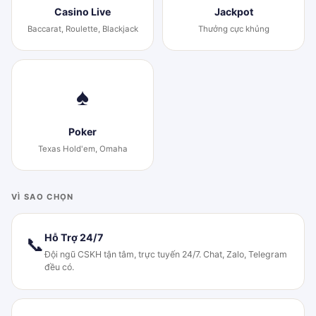
Casino Live
Jackpot
Baccarat, Roulette, Blackjack
Thưởng cực khủng
♠
Poker
Texas Hold'em, Omaha
VÌ SAO CHỌN
Hỗ Trợ 24/7
📞
Đội ngũ CSKH tận tâm, trực tuyến 24/7. Chat, Zalo, Telegram
đều có.