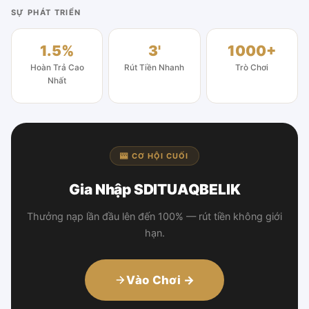
SỰ PHÁT TRIỂN
1.5%
3'
1000+
Hoàn Trả Cao
Rút Tiền Nhanh
Trò Chơi
Nhất
🎰 CƠ HỘI CUỐI
Gia Nhập SDITUAQBELIK
Thưởng nạp lần đầu lên đến 100% — rút tiền không giới
hạn.
Vào Chơi →