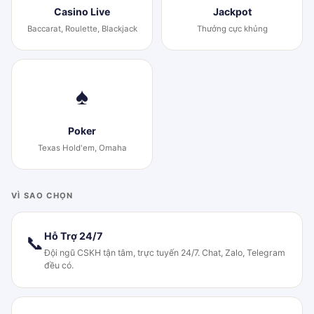
Casino Live
Jackpot
Baccarat, Roulette, Blackjack
Thưởng cực khủng
♠
Poker
Texas Hold'em, Omaha
VÌ SAO CHỌN
Hỗ Trợ 24/7
📞
Đội ngũ CSKH tận tâm, trực tuyến 24/7. Chat, Zalo, Telegram
đều có.