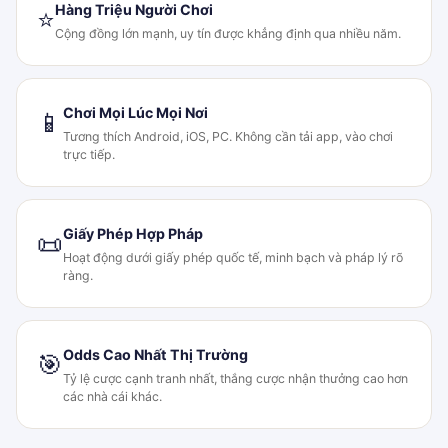
Hàng Triệu Người Chơi
⭐
Cộng đồng lớn mạnh, uy tín được khẳng định qua nhiều năm.
Chơi Mọi Lúc Mọi Nơi
📱
Tương thích Android, iOS, PC. Không cần tải app, vào chơi
trực tiếp.
Giấy Phép Hợp Pháp
📜
Hoạt động dưới giấy phép quốc tế, minh bạch và pháp lý rõ
ràng.
Odds Cao Nhất Thị Trường
🎯
Tỷ lệ cược cạnh tranh nhất, thắng cược nhận thưởng cao hơn
các nhà cái khác.