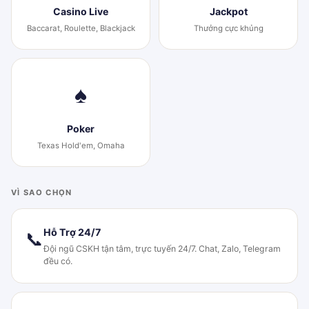
Casino Live
Jackpot
Baccarat, Roulette, Blackjack
Thưởng cực khủng
♠
Poker
Texas Hold'em, Omaha
VÌ SAO CHỌN
Hỗ Trợ 24/7
📞
Đội ngũ CSKH tận tâm, trực tuyến 24/7. Chat, Zalo, Telegram
đều có.