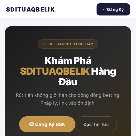
SDITUAQBELIK
.
Đăng Ký
⚡ LIVE CASINO ĐẲNG CẤP
Khám Phá
SDITUAQBELIK
Hàng
Đầu
Rút tiền không giới hạn cho cộng đồng betting.
Pháp lý, link vào ổn định.
🎲 Đăng Ký 88K
Đọc Tin Tức