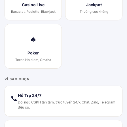
Casino Live
Jackpot
Baccarat, Roulette, Blackjack
Thưởng cực khủng
♠
Poker
Texas Hold'em, Omaha
VÌ SAO CHỌN
Hỗ Trợ 24/7
📞
Đội ngũ CSKH tận tâm, trực tuyến 24/7. Chat, Zalo, Telegram
đều có.