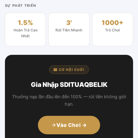
SỰ PHÁT TRIỂN
1.5%
3'
1000+
Hoàn Trả Cao
Rút Tiền Nhanh
Trò Chơi
Nhất
🎰 CƠ HỘI CUỐI
Gia Nhập SDITUAQBELIK
Thưởng nạp lần đầu lên đến 100% — rút tiền không giới
hạn.
Vào Chơi →