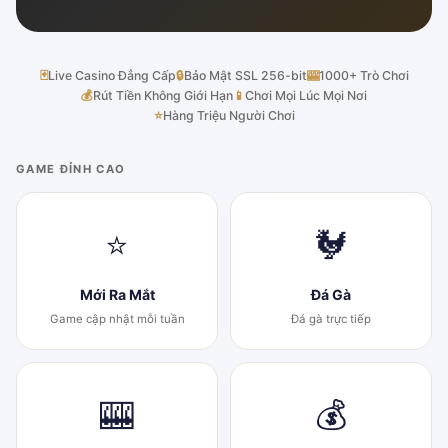
🃏
Live Casino Đẳng Cấp
🔒
Bảo Mật SSL 256-bit
🎰
1000+ Trò Chơi
💰
Rút Tiền Không Giới Hạn
📱
Chơi Mọi Lúc Mọi Nơi
⭐
Hàng Triệu Người Chơi
GAME ĐỈNH CAO
⭐
🐓
Mới Ra Mắt
Đá Gà
Game cập nhật mỗi tuần
Đá gà trực tiếp
🎰
💰