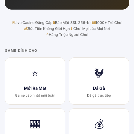
🃏
Live Casino Đẳng Cấp
🔒
Bảo Mật SSL 256-bit
🎰
1000+ Trò Chơi
💰
Rút Tiền Không Giới Hạn
📱
Chơi Mọi Lúc Mọi Nơi
⭐
Hàng Triệu Người Chơi
GAME ĐỈNH CAO
⭐
🐓
Mới Ra Mắt
Đá Gà
Game cập nhật mỗi tuần
Đá gà trực tiếp
🎰
💰