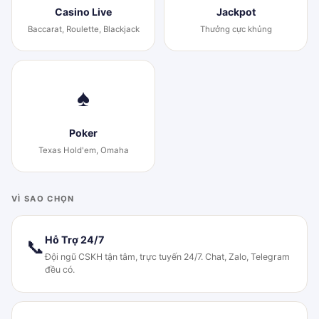
Casino Live
Jackpot
Baccarat, Roulette, Blackjack
Thưởng cực khủng
♠
Poker
Texas Hold'em, Omaha
VÌ SAO CHỌN
Hỗ Trợ 24/7
📞
Đội ngũ CSKH tận tâm, trực tuyến 24/7. Chat, Zalo, Telegram
đều có.