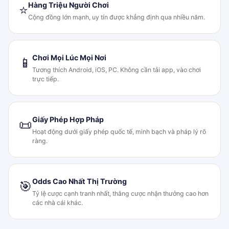
Hàng Triệu Người Chơi
⭐
Cộng đồng lớn mạnh, uy tín được khẳng định qua nhiều năm.
Chơi Mọi Lúc Mọi Nơi
📱
Tương thích Android, iOS, PC. Không cần tải app, vào chơi
trực tiếp.
Giấy Phép Hợp Pháp
📜
Hoạt động dưới giấy phép quốc tế, minh bạch và pháp lý rõ
ràng.
Odds Cao Nhất Thị Trường
🎯
Tỷ lệ cược cạnh tranh nhất, thắng cược nhận thưởng cao hơn
các nhà cái khác.