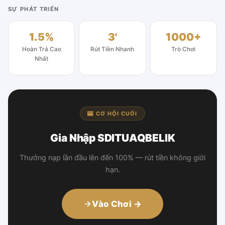
SỰ PHÁT TRIỂN
1.5%
3'
1000+
Hoàn Trả Cao
Rút Tiền Nhanh
Trò Chơi
Nhất
🎰 CƠ HỘI CUỐI
Gia Nhập SDITUAQBELIK
Thưởng nạp lần đầu lên đến 100% — rút tiền không giới
hạn.
Vào Chơi →