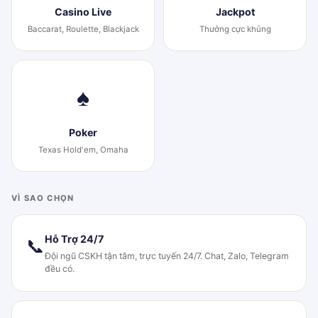
Casino Live
Jackpot
Baccarat, Roulette, Blackjack
Thưởng cực khủng
♠
Poker
Texas Hold'em, Omaha
VÌ SAO CHỌN
Hỗ Trợ 24/7
📞
Đội ngũ CSKH tận tâm, trực tuyến 24/7. Chat, Zalo, Telegram
đều có.