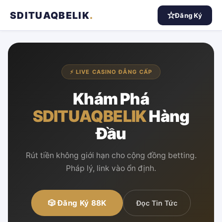
SDITUAQBELIK
.
Đăng Ký
⚡ LIVE CASINO ĐẲNG CẤP
Khám Phá
SDITUAQBELIK
Hàng
Đầu
Rút tiền không giới hạn cho cộng đồng betting.
Pháp lý, link vào ổn định.
🎲 Đăng Ký 88K
Đọc Tin Tức