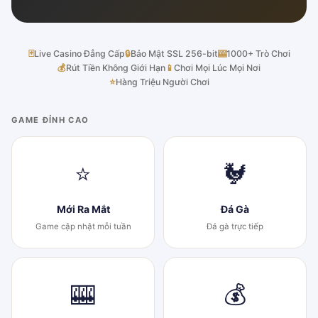
🃏
Live Casino Đẳng Cấp
🔒
Bảo Mật SSL 256-bit
🎰
1000+ Trò Chơi
💰
Rút Tiền Không Giới Hạn
📱
Chơi Mọi Lúc Mọi Nơi
⭐
Hàng Triệu Người Chơi
GAME ĐỈNH CAO
⭐
🐓
Mới Ra Mắt
Đá Gà
Game cập nhật mỗi tuần
Đá gà trực tiếp
🎰
💰