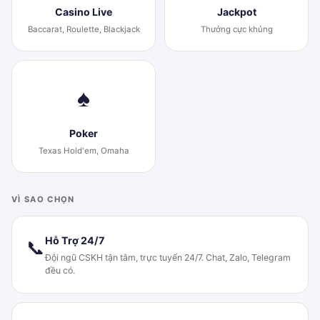
Casino Live
Jackpot
Baccarat, Roulette, Blackjack
Thưởng cực khủng
♠
Poker
Texas Hold'em, Omaha
VÌ SAO CHỌN
Hỗ Trợ 24/7
📞
Đội ngũ CSKH tận tâm, trực tuyến 24/7. Chat, Zalo, Telegram
đều có.