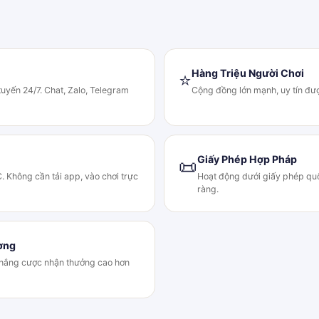
Hàng Triệu Người Chơi
⭐
tuyến 24/7. Chat, Zalo, Telegram
Cộng đồng lớn mạnh, uy tín đư
Giấy Phép Hợp Pháp
📜
. Không cần tải app, vào chơi trực
Hoạt động dưới giấy phép quố
ràng.
ờng
 thắng cược nhận thưởng cao hơn