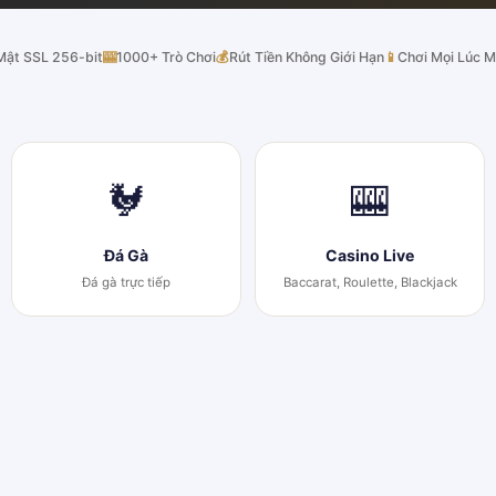
Mật SSL 256-bit
🎰
1000+ Trò Chơi
💰
Rút Tiền Không Giới Hạn
📱
Chơi Mọi Lúc M
🐓
🎰
Đá Gà
Casino Live
Đá gà trực tiếp
Baccarat, Roulette, Blackjack