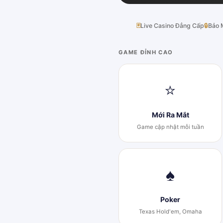
🃏
Live Casino Đẳng Cấp
🔒
Bảo 
GAME ĐỈNH CAO
⭐
Mới Ra Mắt
Game cập nhật mỗi tuần
♠
Poker
Texas Hold'em, Omaha