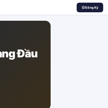
Đăng Ký
ng Đầu