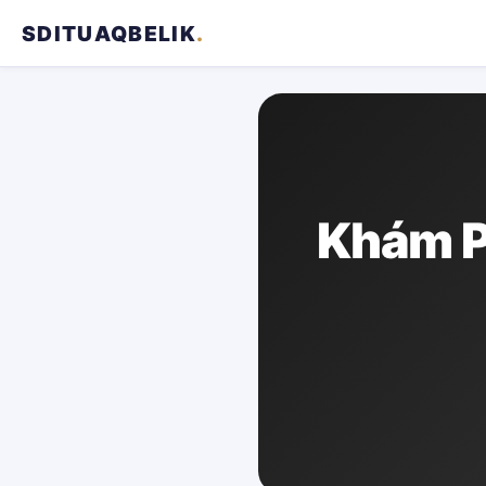
SDITUAQBELIK
.
Khám 