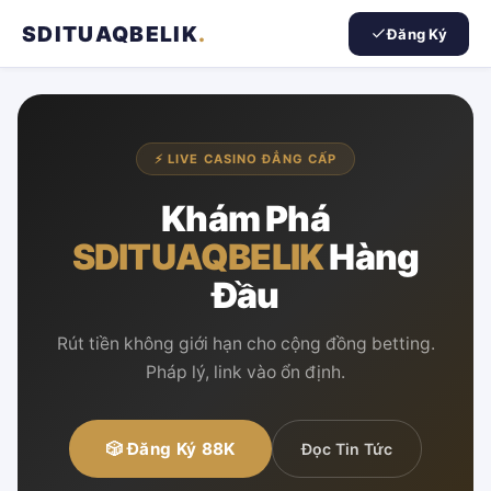
SDITUAQBELIK
.
Đăng Ký
⚡ LIVE CASINO ĐẲNG CẤP
Khám Phá
SDITUAQBELIK
Hàng
Đầu
Rút tiền không giới hạn cho cộng đồng betting.
Pháp lý, link vào ổn định.
🎲 Đăng Ký 88K
Đọc Tin Tức