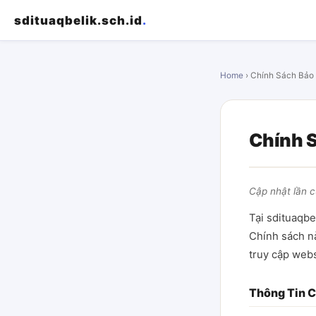
sdituaqbelik.sch.id
.
Home
› Chính Sách Bảo
Chính 
Cập nhật lần 
Tại sdituaqbel
Chính sách nà
truy cập webs
Thông Tin C