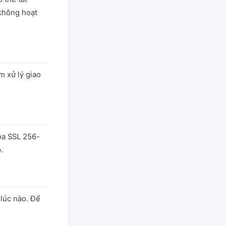
 không hoạt
m xử lý giao
óa SSL 256-
.
 lúc nào. Để