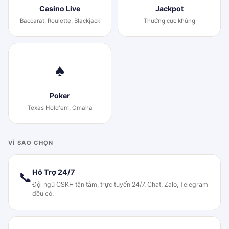
Casino Live
Jackpot
Baccarat, Roulette, Blackjack
Thưởng cực khủng
♠
Poker
Texas Hold'em, Omaha
VÌ SAO CHỌN
Hỗ Trợ 24/7
📞
Đội ngũ CSKH tận tâm, trực tuyến 24/7. Chat, Zalo, Telegram
đều có.