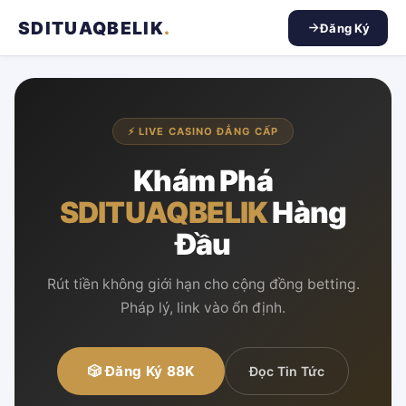
SDITUAQBELIK
.
Đăng Ký
⚡ LIVE CASINO ĐẲNG CẤP
Khám Phá
SDITUAQBELIK
Hàng
Đầu
Rút tiền không giới hạn cho cộng đồng betting.
Pháp lý, link vào ổn định.
🎲 Đăng Ký 88K
Đọc Tin Tức