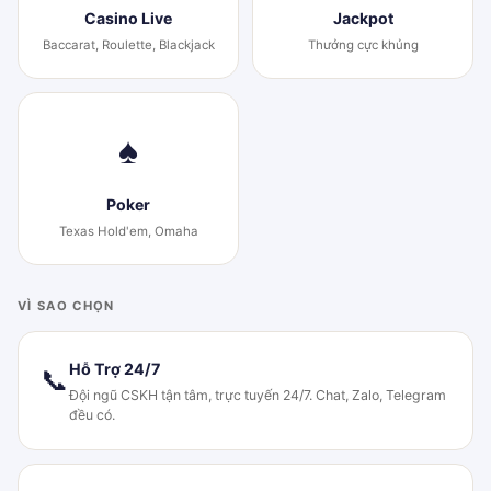
Casino Live
Jackpot
Baccarat, Roulette, Blackjack
Thưởng cực khủng
♠
Poker
Texas Hold'em, Omaha
VÌ SAO CHỌN
Hỗ Trợ 24/7
📞
Đội ngũ CSKH tận tâm, trực tuyến 24/7. Chat, Zalo, Telegram
đều có.