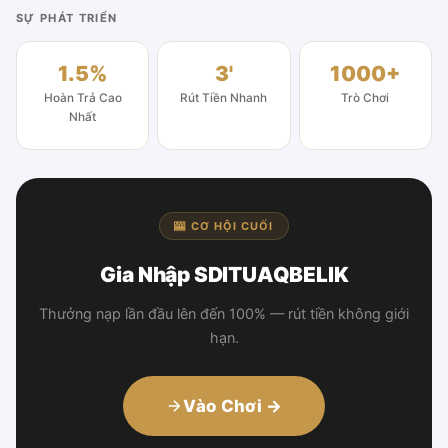
SỰ PHÁT TRIỂN
1.5%
3'
1000+
Hoàn Trả Cao
Rút Tiền Nhanh
Trò Chơi
Nhất
🎰 CƠ HỘI CUỐI
Gia Nhập SDITUAQBELIK
Thưởng nạp lần đầu lên đến 100% — rút tiền không giới
hạn.
Vào Chơi →