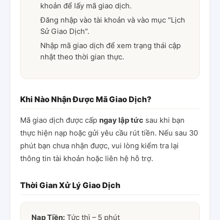
khoản để lấy mã giao dịch.
Đăng nhập vào tài khoản và vào mục "Lịch
Sử Giao Dịch".
Nhập mã giao dịch để xem trạng thái cập
nhật theo thời gian thực.
Khi Nào Nhận Được Mã Giao Dịch?
Mã giao dịch được cấp
ngay lập tức
sau khi bạn
thực hiện nạp hoặc gửi yêu cầu rút tiền. Nếu sau 30
phút bạn chưa nhận được, vui lòng kiểm tra lại
thông tin tài khoản hoặc liên hệ hỗ trợ.
Thời Gian Xử Lý Giao Dịch
Nạp Tiền:
Tức thì – 5 phút