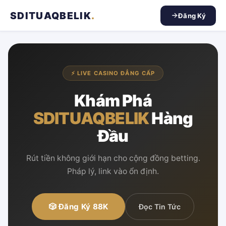
SDITUAQBELIK
.
Đăng Ký
⚡ LIVE CASINO ĐẲNG CẤP
Khám Phá
SDITUAQBELIK
Hàng
Đầu
Rút tiền không giới hạn cho cộng đồng betting.
Pháp lý, link vào ổn định.
🎲 Đăng Ký 88K
Đọc Tin Tức