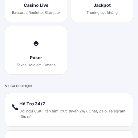
Casino Live
Jackpot
Baccarat, Roulette, Blackjack
Thưởng cực khủng
♠
Poker
Texas Hold'em, Omaha
VÌ SAO CHỌN
Hỗ Trợ 24/7
📞
Đội ngũ CSKH tận tâm, trực tuyến 24/7. Chat, Zalo, Telegram
đều có.