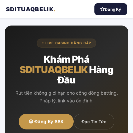
SDITUAQBELIK
.
Đăng Ký
⚡ LIVE CASINO ĐẲNG CẤP
Khám Phá
SDITUAQBELIK
Hàng
Đầu
Rút tiền không giới hạn cho cộng đồng betting.
Pháp lý, link vào ổn định.
🎲 Đăng Ký 88K
Đọc Tin Tức