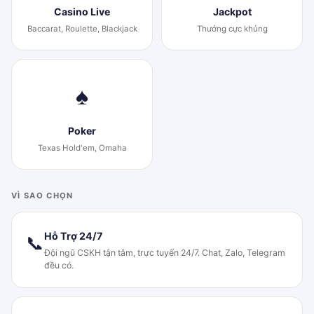
Casino Live
Jackpot
Baccarat, Roulette, Blackjack
Thưởng cực khủng
♠
Poker
Texas Hold'em, Omaha
VÌ SAO CHỌN
Hỗ Trợ 24/7
📞
Đội ngũ CSKH tận tâm, trực tuyến 24/7. Chat, Zalo, Telegram
đều có.