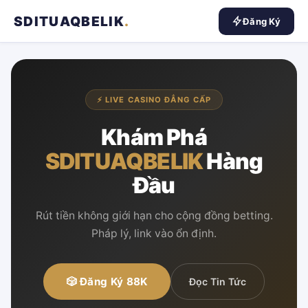
SDITUAQBELIK
.
Đăng Ký
⚡ LIVE CASINO ĐẲNG CẤP
Khám Phá
SDITUAQBELIK
Hàng
Đầu
Rút tiền không giới hạn cho cộng đồng betting.
Pháp lý, link vào ổn định.
🎲 Đăng Ký 88K
Đọc Tin Tức