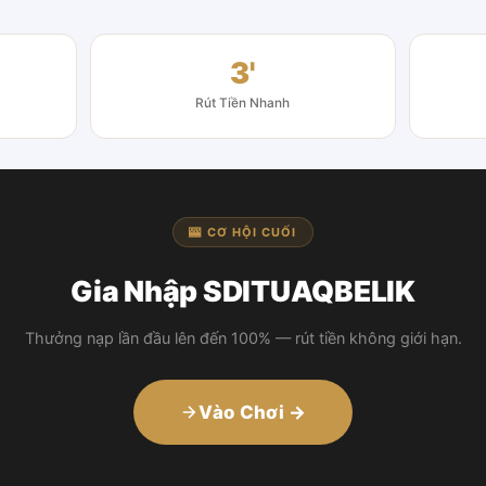
3'
Rút Tiền Nhanh
🎰 CƠ HỘI CUỐI
Gia Nhập SDITUAQBELIK
Thưởng nạp lần đầu lên đến 100% — rút tiền không giới hạn.
Vào Chơi →