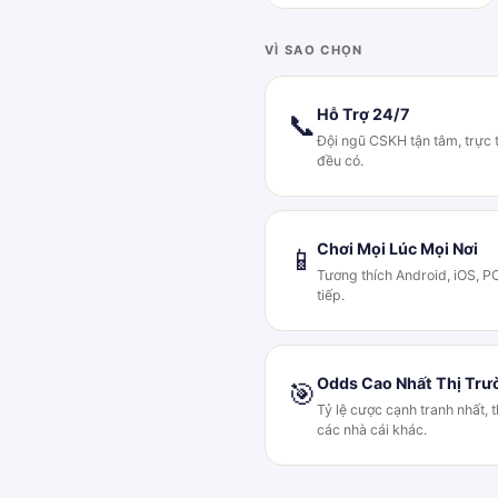
VÌ SAO CHỌN
Hỗ Trợ 24/7
📞
Đội ngũ CSKH tận tâm, trực 
đều có.
Chơi Mọi Lúc Mọi Nơi
📱
Tương thích Android, iOS, PC
tiếp.
Odds Cao Nhất Thị Trư
🎯
Tỷ lệ cược cạnh tranh nhất,
các nhà cái khác.