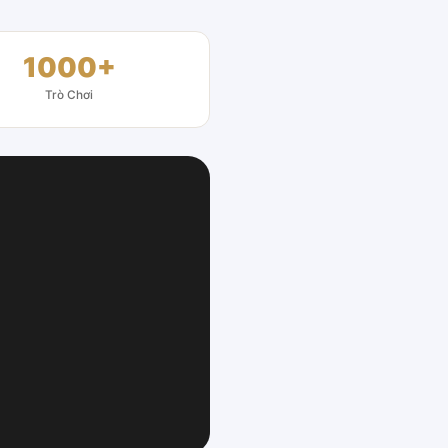
1000+
Trò Chơi