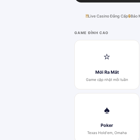
🃏
Live Casino Đẳng Cấp
🔒
Bảo 
GAME ĐỈNH CAO
⭐
Mới Ra Mắt
Game cập nhật mỗi tuần
♠
Poker
Texas Hold'em, Omaha