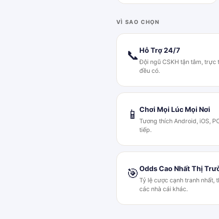
VÌ SAO CHỌN
Hỗ Trợ 24/7
📞
Đội ngũ CSKH tận tâm, trực 
đều có.
Chơi Mọi Lúc Mọi Nơi
📱
Tương thích Android, iOS, PC
tiếp.
Odds Cao Nhất Thị Trư
🎯
Tỷ lệ cược cạnh tranh nhất,
các nhà cái khác.