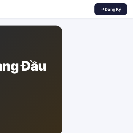
Đăng Ký
ng Đầu