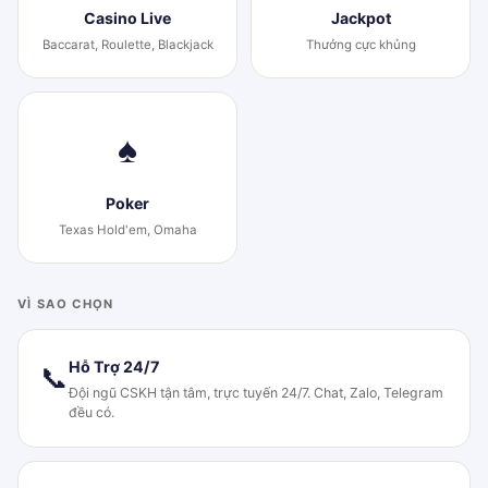
Casino Live
Jackpot
Baccarat, Roulette, Blackjack
Thưởng cực khủng
♠
Poker
Texas Hold'em, Omaha
VÌ SAO CHỌN
Hỗ Trợ 24/7
📞
Đội ngũ CSKH tận tâm, trực tuyến 24/7. Chat, Zalo, Telegram
đều có.