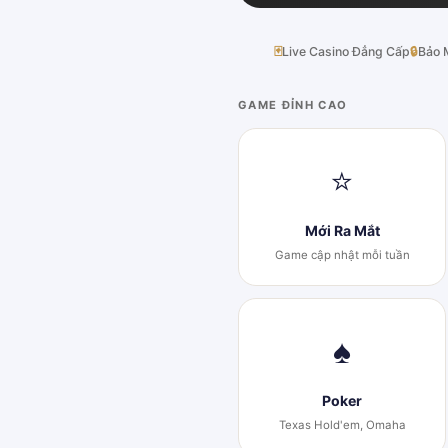
🃏
Live Casino Đẳng Cấp
🔒
Bảo 
GAME ĐỈNH CAO
⭐
Mới Ra Mắt
Game cập nhật mỗi tuần
♠
Poker
Texas Hold'em, Omaha