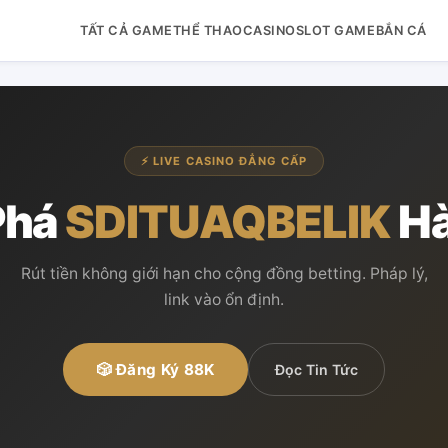
TẤT CẢ GAME
THỂ THAO
CASINO
SLOT GAME
BẮN CÁ
⚡ LIVE CASINO ĐẲNG CẤP
Phá
SDITUAQBELIK
Hà
Rút tiền không giới hạn cho cộng đồng betting. Pháp lý,
link vào ổn định.
🎲 Đăng Ký 88K
Đọc Tin Tức