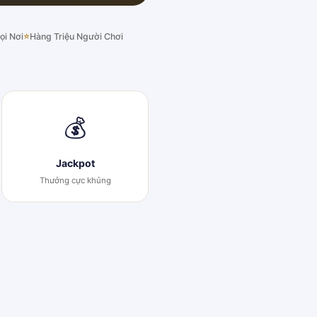
ọi Nơi
⭐
Hàng Triệu Người Chơi
💰
Jackpot
Thưởng cực khủng