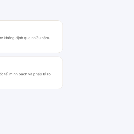
ợc khẳng định qua nhiều năm.
c tế, minh bạch và pháp lý rõ