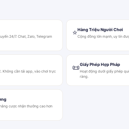
Hàng Triệu Người Chơi
⭐
tuyến 24/7. Chat, Zalo, Telegram
Cộng đồng lớn mạnh, uy tín đư
Giấy Phép Hợp Pháp
📜
. Không cần tải app, vào chơi trực
Hoạt động dưới giấy phép quố
ràng.
ờng
 thắng cược nhận thưởng cao hơn