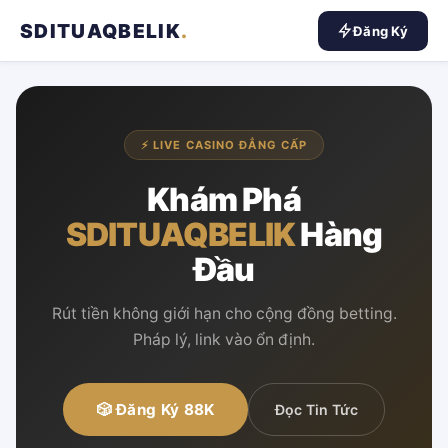
SDITUAQBELIK
.
Đăng Ký
⚡ LIVE CASINO ĐẲNG CẤP
Khám Phá
SDITUAQBELIK
Hàng
Đầu
Rút tiền không giới hạn cho cộng đồng betting.
Pháp lý, link vào ổn định.
🎲 Đăng Ký 88K
Đọc Tin Tức