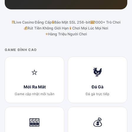
🃏
Live Casino Đẳng Cấp
🔒
Bảo Mật SSL 256-bit
🎰
1000+ Trò Chơi
💰
Rút Tiền Không Giới Hạn
📱
Chơi Mọi Lúc Mọi Nơi
⭐
Hàng Triệu Người Chơi
GAME ĐỈNH CAO
⭐
🐓
Mới Ra Mắt
Đá Gà
Game cập nhật mỗi tuần
Đá gà trực tiếp
🎰
💰