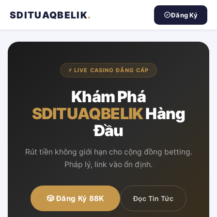
SDITUAQBELIK
.
Đăng Ký
⚡ LIVE CASINO ĐẲNG CẤP
Khám Phá
SDITUAQBELIK
Hàng
Đầu
Rút tiền không giới hạn cho cộng đồng betting.
Pháp lý, link vào ổn định.
🎲 Đăng Ký 88K
Đọc Tin Tức