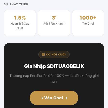
SỰ PHÁT TRIỂN
1.5%
3'
1000+
Hoàn Trả Cao
Rút Tiền Nhanh
Trò Chơi
Nhất
🎰 CƠ HỘI CUỐI
Gia Nhập SDITUAQBELIK
Thưởng nạp lần đầu lên đến 100% — rút tiền không giới
hạn.
Vào Chơi →