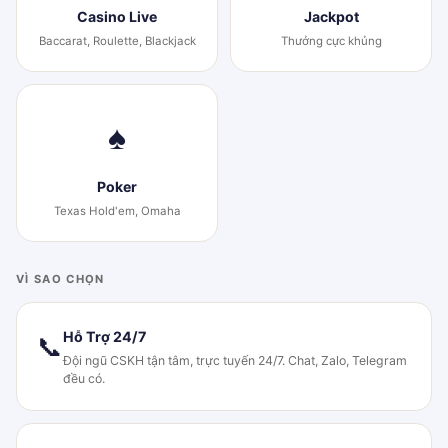
Casino Live
Jackpot
Baccarat, Roulette, Blackjack
Thưởng cực khủng
♠
Poker
Texas Hold'em, Omaha
VÌ SAO CHỌN
Hỗ Trợ 24/7
📞
Đội ngũ CSKH tận tâm, trực tuyến 24/7. Chat, Zalo, Telegram
đều có.