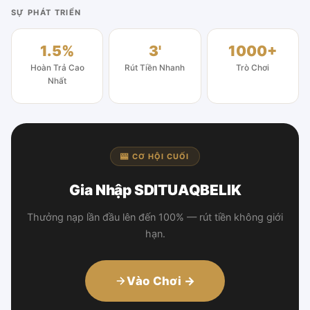
SỰ PHÁT TRIỂN
1.5%
3'
1000+
Hoàn Trả Cao
Rút Tiền Nhanh
Trò Chơi
Nhất
🎰 CƠ HỘI CUỐI
Gia Nhập SDITUAQBELIK
Thưởng nạp lần đầu lên đến 100% — rút tiền không giới
hạn.
Vào Chơi →