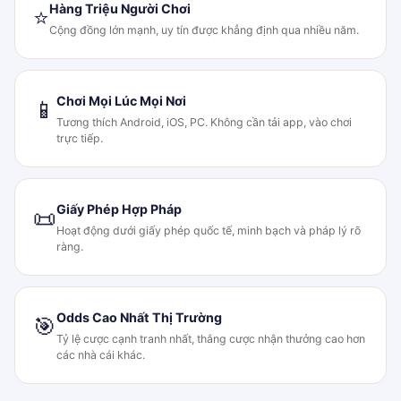
Hàng Triệu Người Chơi
⭐
Cộng đồng lớn mạnh, uy tín được khẳng định qua nhiều năm.
Chơi Mọi Lúc Mọi Nơi
📱
Tương thích Android, iOS, PC. Không cần tải app, vào chơi
trực tiếp.
Giấy Phép Hợp Pháp
📜
Hoạt động dưới giấy phép quốc tế, minh bạch và pháp lý rõ
ràng.
Odds Cao Nhất Thị Trường
🎯
Tỷ lệ cược cạnh tranh nhất, thắng cược nhận thưởng cao hơn
các nhà cái khác.