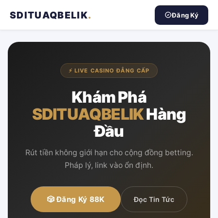
SDITUAQBELIK
.
Đăng Ký
⚡ LIVE CASINO ĐẲNG CẤP
Khám Phá
SDITUAQBELIK
Hàng
Đầu
Rút tiền không giới hạn cho cộng đồng betting.
Pháp lý, link vào ổn định.
🎲 Đăng Ký 88K
Đọc Tin Tức