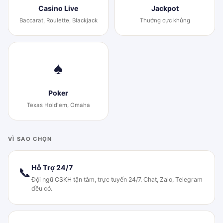
Casino Live
Jackpot
Baccarat, Roulette, Blackjack
Thưởng cực khủng
♠
Poker
Texas Hold'em, Omaha
VÌ SAO CHỌN
Hỗ Trợ 24/7
📞
Đội ngũ CSKH tận tâm, trực tuyến 24/7. Chat, Zalo, Telegram
đều có.