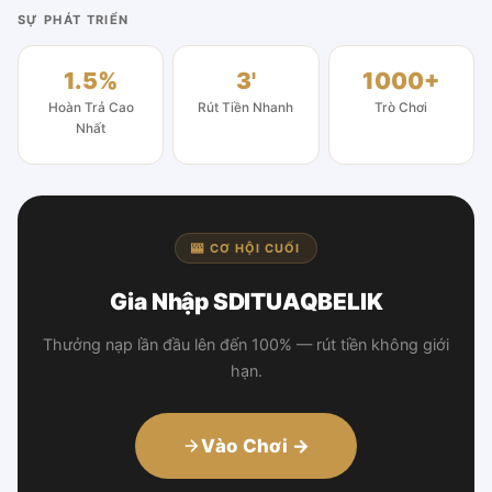
SỰ PHÁT TRIỂN
1.5%
3'
1000+
Hoàn Trả Cao
Rút Tiền Nhanh
Trò Chơi
Nhất
🎰 CƠ HỘI CUỐI
Gia Nhập SDITUAQBELIK
Thưởng nạp lần đầu lên đến 100% — rút tiền không giới
hạn.
Vào Chơi →