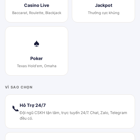
Casino Live
Jackpot
Baccarat, Roulette, Blackjack
Thưởng cực khủng
♠
Poker
Texas Hold'em, Omaha
VÌ SAO CHỌN
Hỗ Trợ 24/7
📞
Đội ngũ CSKH tận tâm, trực tuyến 24/7. Chat, Zalo, Telegram
đều có.