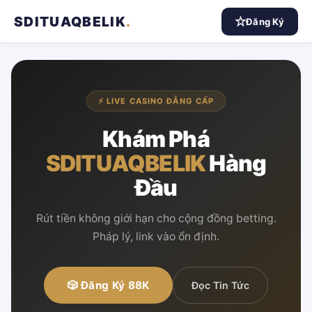
SDITUAQBELIK
.
Đăng Ký
⚡ LIVE CASINO ĐẲNG CẤP
Khám Phá
SDITUAQBELIK
Hàng
Đầu
Rút tiền không giới hạn cho cộng đồng betting.
Pháp lý, link vào ổn định.
🎲 Đăng Ký 88K
Đọc Tin Tức