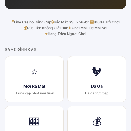
🃏
Live Casino Đẳng Cấp
🔒
Bảo Mật SSL 256-bit
🎰
1000+ Trò Chơi
💰
Rút Tiền Không Giới Hạn
📱
Chơi Mọi Lúc Mọi Nơi
⭐
Hàng Triệu Người Chơi
GAME ĐỈNH CAO
⭐
🐓
Mới Ra Mắt
Đá Gà
Game cập nhật mỗi tuần
Đá gà trực tiếp
🎰
💰