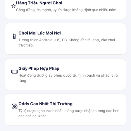
Hàng Triệu Người Chơi
⭐
Cộng đồng lớn mạnh, uy tín được khẳng định qua nhiều năm.
Chơi Mọi Lúc Mọi Nơi
📱
Tương thích Android, iOS, PC. Không cần tải app, vào chơi
trực tiếp.
Giấy Phép Hợp Pháp
📜
Hoạt động dưới giấy phép quốc tế, minh bạch và pháp lý rõ
ràng.
Odds Cao Nhất Thị Trường
🎯
Tỷ lệ cược cạnh tranh nhất, thắng cược nhận thưởng cao hơn
các nhà cái khác.