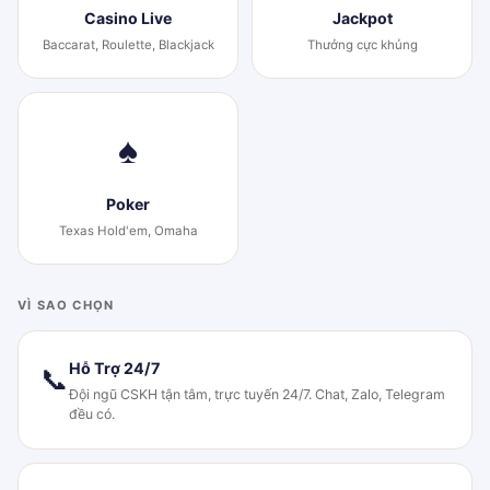
Casino Live
Jackpot
Baccarat, Roulette, Blackjack
Thưởng cực khủng
♠
Poker
Texas Hold'em, Omaha
VÌ SAO CHỌN
Hỗ Trợ 24/7
📞
Đội ngũ CSKH tận tâm, trực tuyến 24/7. Chat, Zalo, Telegram
đều có.