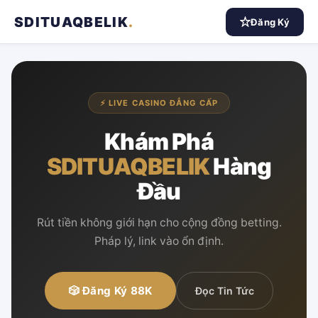
SDITUAQBELIK
.
Đăng Ký
⚡ LIVE CASINO ĐẲNG CẤP
Khám Phá
SDITUAQBELIK
Hàng
Đầu
Rút tiền không giới hạn cho cộng đồng betting.
Pháp lý, link vào ổn định.
🎲 Đăng Ký 88K
Đọc Tin Tức