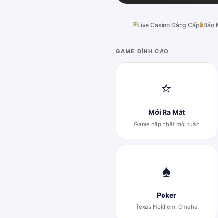
🃏
Live Casino Đẳng Cấp
🔒
Bảo 
GAME ĐỈNH CAO
⭐
Mới Ra Mắt
Game cập nhật mỗi tuần
♠
Poker
Texas Hold'em, Omaha