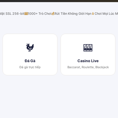
Mật SSL 256-bit
🎰
1000+ Trò Chơi
💰
Rút Tiền Không Giới Hạn
📱
Chơi Mọi Lúc M
🐓
🎰
Đá Gà
Casino Live
Đá gà trực tiếp
Baccarat, Roulette, Blackjack