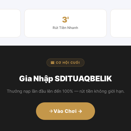
3'
Rút Tiền Nhanh
🎰 CƠ HỘI CUỐI
Gia Nhập SDITUAQBELIK
Thưởng nạp lần đầu lên đến 100% — rút tiền không giới hạn.
Vào Chơi →