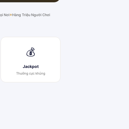
ọi Nơi
⭐
Hàng Triệu Người Chơi
💰
Jackpot
Thưởng cực khủng