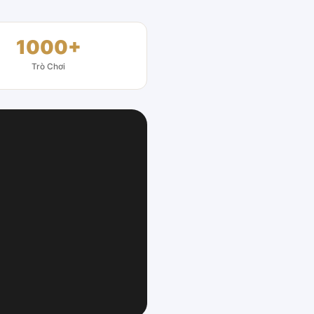
1000+
Trò Chơi