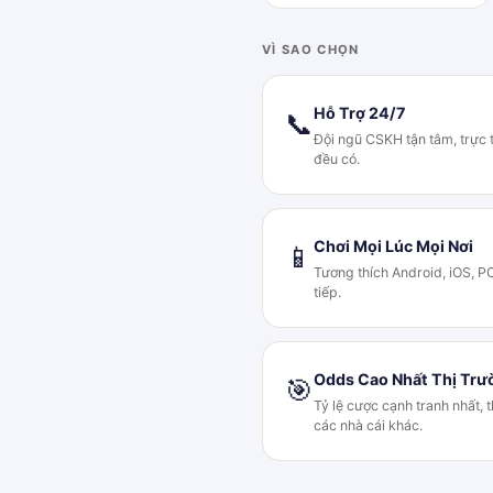
VÌ SAO CHỌN
Hỗ Trợ 24/7
📞
Đội ngũ CSKH tận tâm, trực 
đều có.
Chơi Mọi Lúc Mọi Nơi
📱
Tương thích Android, iOS, PC
tiếp.
Odds Cao Nhất Thị Trư
🎯
Tỷ lệ cược cạnh tranh nhất,
các nhà cái khác.