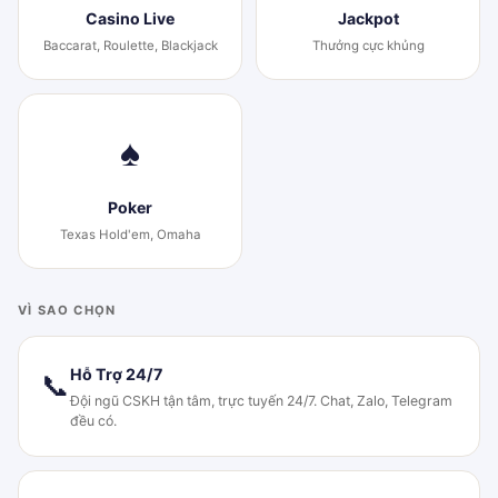
Casino Live
Jackpot
Baccarat, Roulette, Blackjack
Thưởng cực khủng
♠
Poker
Texas Hold'em, Omaha
VÌ SAO CHỌN
Hỗ Trợ 24/7
📞
Đội ngũ CSKH tận tâm, trực tuyến 24/7. Chat, Zalo, Telegram
đều có.