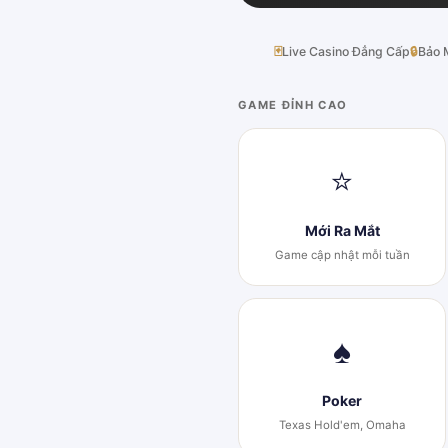
🃏
Live Casino Đẳng Cấp
🔒
Bảo 
GAME ĐỈNH CAO
⭐
Mới Ra Mắt
Game cập nhật mỗi tuần
♠
Poker
Texas Hold'em, Omaha