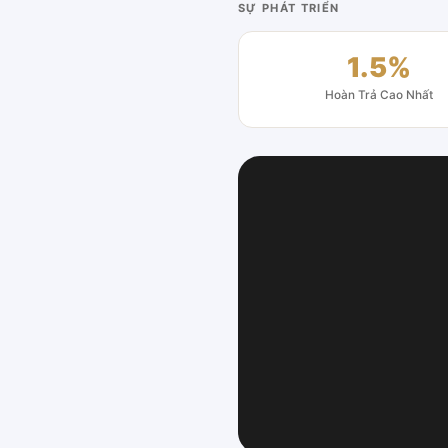
SỰ PHÁT TRIỂN
1.5%
Hoàn Trả Cao Nhất