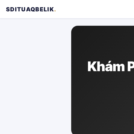
SDITUAQBELIK
.
Khám 