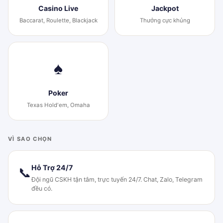
Casino Live
Jackpot
Baccarat, Roulette, Blackjack
Thưởng cực khủng
♠
Poker
Texas Hold'em, Omaha
VÌ SAO CHỌN
Hỗ Trợ 24/7
📞
Đội ngũ CSKH tận tâm, trực tuyến 24/7. Chat, Zalo, Telegram
đều có.