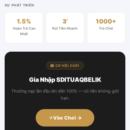
SỰ PHÁT TRIỂN
1.5%
3'
1000+
Hoàn Trả Cao
Rút Tiền Nhanh
Trò Chơi
Nhất
🎰 CƠ HỘI CUỐI
Gia Nhập SDITUAQBELIK
Thưởng nạp lần đầu lên đến 100% — rút tiền không giới
hạn.
Vào Chơi →