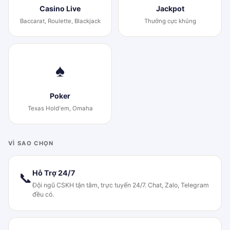
Casino Live
Jackpot
Baccarat, Roulette, Blackjack
Thưởng cực khủng
♠
Poker
Texas Hold'em, Omaha
VÌ SAO CHỌN
Hỗ Trợ 24/7
📞
Đội ngũ CSKH tận tâm, trực tuyến 24/7. Chat, Zalo, Telegram
đều có.