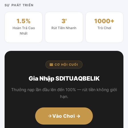
SỰ PHÁT TRIỂN
1.5%
3'
1000+
Hoàn Trả Cao
Rút Tiền Nhanh
Trò Chơi
Nhất
🎰 CƠ HỘI CUỐI
Gia Nhập SDITUAQBELIK
Thưởng nạp lần đầu lên đến 100% — rút tiền không giới
hạn.
Vào Chơi →