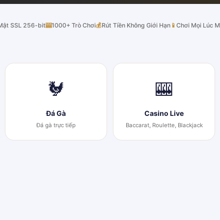
Mật SSL 256-bit
🎰
1000+ Trò Chơi
💰
Rút Tiền Không Giới Hạn
📱
Chơi Mọi Lúc M
🐓
🎰
Đá Gà
Casino Live
Đá gà trực tiếp
Baccarat, Roulette, Blackjack