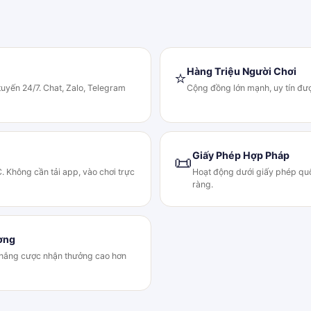
Hàng Triệu Người Chơi
⭐
tuyến 24/7. Chat, Zalo, Telegram
Cộng đồng lớn mạnh, uy tín đư
Giấy Phép Hợp Pháp
📜
. Không cần tải app, vào chơi trực
Hoạt động dưới giấy phép quố
ràng.
ờng
 thắng cược nhận thưởng cao hơn