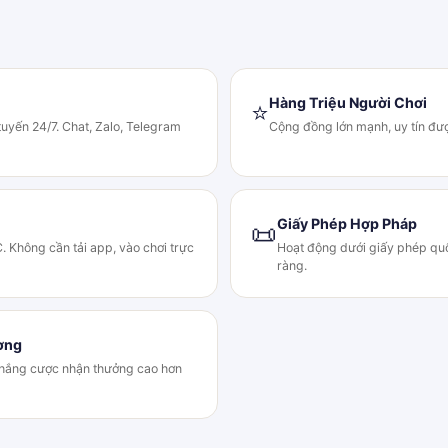
Hàng Triệu Người Chơi
⭐
tuyến 24/7. Chat, Zalo, Telegram
Cộng đồng lớn mạnh, uy tín đư
Giấy Phép Hợp Pháp
📜
. Không cần tải app, vào chơi trực
Hoạt động dưới giấy phép quố
ràng.
ờng
 thắng cược nhận thưởng cao hơn