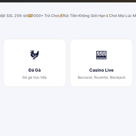
Mật SSL 256-bit
🎰
1000+ Trò Chơi
💰
Rút Tiền Không Giới Hạn
📱
Chơi Mọi Lúc M
🐓
🎰
Đá Gà
Casino Live
Đá gà trực tiếp
Baccarat, Roulette, Blackjack