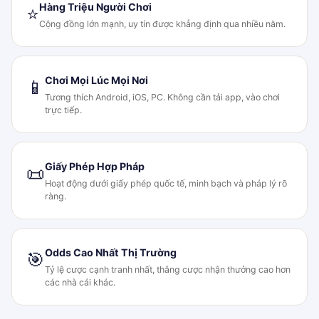
Hàng Triệu Người Chơi
⭐
Cộng đồng lớn mạnh, uy tín được khẳng định qua nhiều năm.
Chơi Mọi Lúc Mọi Nơi
📱
Tương thích Android, iOS, PC. Không cần tải app, vào chơi
trực tiếp.
Giấy Phép Hợp Pháp
📜
Hoạt động dưới giấy phép quốc tế, minh bạch và pháp lý rõ
ràng.
Odds Cao Nhất Thị Trường
🎯
Tỷ lệ cược cạnh tranh nhất, thắng cược nhận thưởng cao hơn
các nhà cái khác.