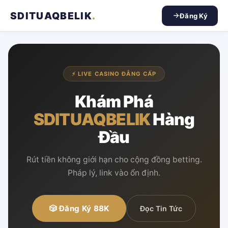
SDITUAQBELIK
.
Đăng Ký
⚡ LIVE CASINO ĐẲNG CẤP
Khám Phá
SDITUAQBELIK
Hàng
Đầu
Rút tiền không giới hạn cho cộng đồng betting.
Pháp lý, link vào ổn định.
🎲 Đăng Ký 88K
Đọc Tin Tức