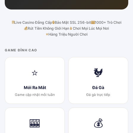
🃏
Live Casino Đẳng Cấp
🔒
Bảo Mật SSL 256-bit
🎰
1000+ Trò Chơi
💰
Rút Tiền Không Giới Hạn
📱
Chơi Mọi Lúc Mọi Nơi
⭐
Hàng Triệu Người Chơi
GAME ĐỈNH CAO
⭐
🐓
Mới Ra Mắt
Đá Gà
Game cập nhật mỗi tuần
Đá gà trực tiếp
🎰
💰