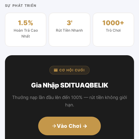
SỰ PHÁT TRIỂN
1.5%
3'
1000+
Hoàn Trả Cao
Rút Tiền Nhanh
Trò Chơi
Nhất
🎰 CƠ HỘI CUỐI
Gia Nhập SDITUAQBELIK
Thưởng nạp lần đầu lên đến 100% — rút tiền không giới
hạn.
Vào Chơi →