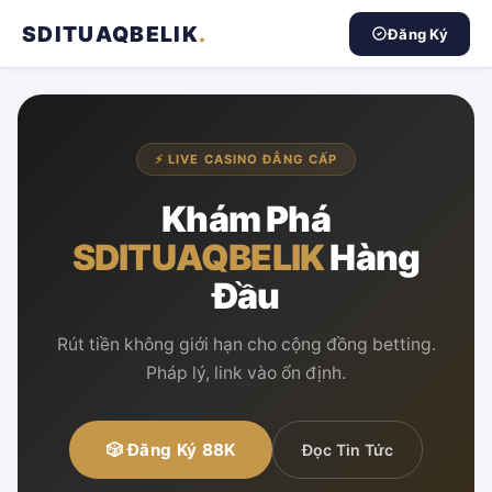
SDITUAQBELIK
.
Đăng Ký
⚡ LIVE CASINO ĐẲNG CẤP
Khám Phá
SDITUAQBELIK
Hàng
Đầu
Rút tiền không giới hạn cho cộng đồng betting.
Pháp lý, link vào ổn định.
🎲 Đăng Ký 88K
Đọc Tin Tức