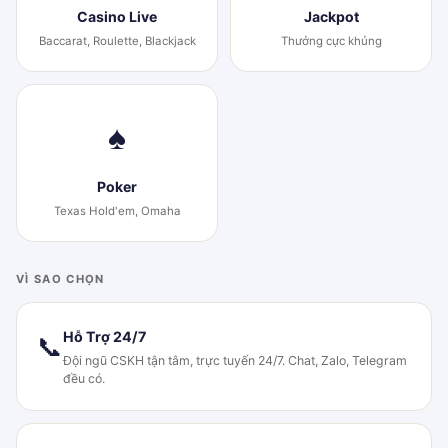
Casino Live
Jackpot
Baccarat, Roulette, Blackjack
Thưởng cực khủng
♠
Poker
Texas Hold'em, Omaha
VÌ SAO CHỌN
Hỗ Trợ 24/7
📞
Đội ngũ CSKH tận tâm, trực tuyến 24/7. Chat, Zalo, Telegram
đều có.