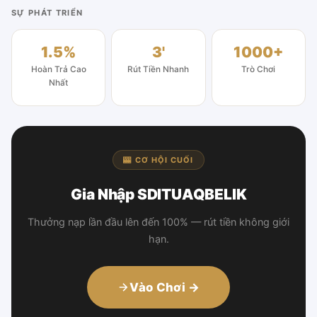
SỰ PHÁT TRIỂN
1.5%
3'
1000+
Hoàn Trả Cao
Rút Tiền Nhanh
Trò Chơi
Nhất
🎰 CƠ HỘI CUỐI
Gia Nhập SDITUAQBELIK
Thưởng nạp lần đầu lên đến 100% — rút tiền không giới
hạn.
Vào Chơi →