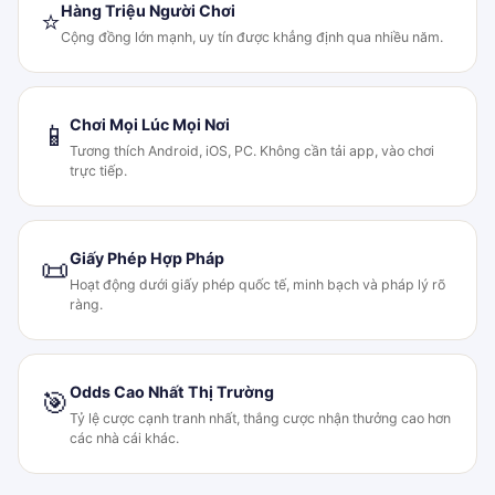
Hàng Triệu Người Chơi
⭐
Cộng đồng lớn mạnh, uy tín được khẳng định qua nhiều năm.
Chơi Mọi Lúc Mọi Nơi
📱
Tương thích Android, iOS, PC. Không cần tải app, vào chơi
trực tiếp.
Giấy Phép Hợp Pháp
📜
Hoạt động dưới giấy phép quốc tế, minh bạch và pháp lý rõ
ràng.
Odds Cao Nhất Thị Trường
🎯
Tỷ lệ cược cạnh tranh nhất, thắng cược nhận thưởng cao hơn
các nhà cái khác.