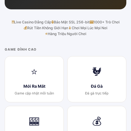
🃏
Live Casino Đẳng Cấp
🔒
Bảo Mật SSL 256-bit
🎰
1000+ Trò Chơi
💰
Rút Tiền Không Giới Hạn
📱
Chơi Mọi Lúc Mọi Nơi
⭐
Hàng Triệu Người Chơi
GAME ĐỈNH CAO
⭐
🐓
Mới Ra Mắt
Đá Gà
Game cập nhật mỗi tuần
Đá gà trực tiếp
🎰
💰