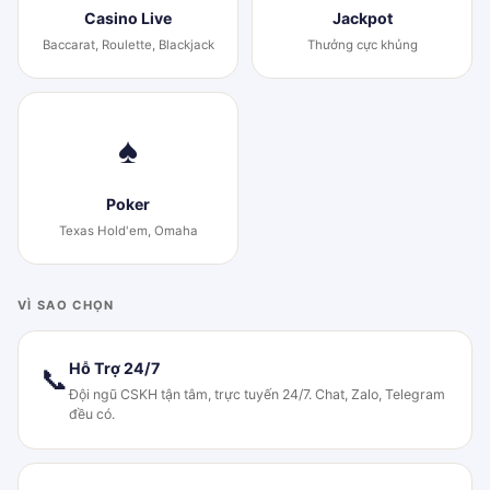
Casino Live
Jackpot
Baccarat, Roulette, Blackjack
Thưởng cực khủng
♠
Poker
Texas Hold'em, Omaha
VÌ SAO CHỌN
Hỗ Trợ 24/7
📞
Đội ngũ CSKH tận tâm, trực tuyến 24/7. Chat, Zalo, Telegram
đều có.