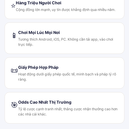
Hàng Triệu Người Chơi
⭐
Cộng đồng lớn mạnh, uy tín được khẳng định qua nhiều năm.
Chơi Mọi Lúc Mọi Nơi
📱
Tương thích Android, iOS, PC. Không cần tải app, vào chơi
trực tiếp.
Giấy Phép Hợp Pháp
📜
Hoạt động dưới giấy phép quốc tế, minh bạch và pháp lý rõ
ràng.
Odds Cao Nhất Thị Trường
🎯
Tỷ lệ cược cạnh tranh nhất, thắng cược nhận thưởng cao hơn
các nhà cái khác.