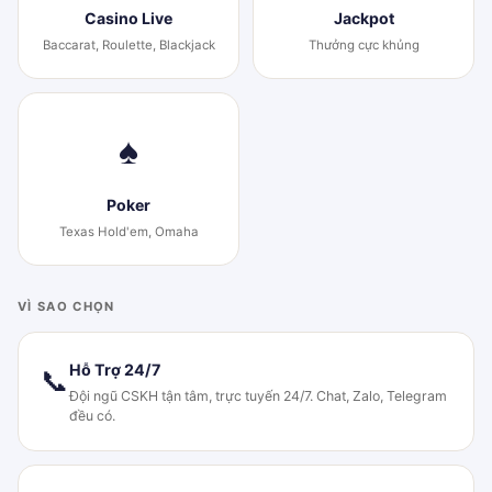
Casino Live
Jackpot
Baccarat, Roulette, Blackjack
Thưởng cực khủng
♠
Poker
Texas Hold'em, Omaha
VÌ SAO CHỌN
Hỗ Trợ 24/7
📞
Đội ngũ CSKH tận tâm, trực tuyến 24/7. Chat, Zalo, Telegram
đều có.