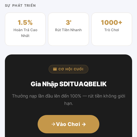
SỰ PHÁT TRIỂN
1.5%
3'
1000+
Hoàn Trả Cao
Rút Tiền Nhanh
Trò Chơi
Nhất
🎰 CƠ HỘI CUỐI
Gia Nhập SDITUAQBELIK
Thưởng nạp lần đầu lên đến 100% — rút tiền không giới
hạn.
Vào Chơi →