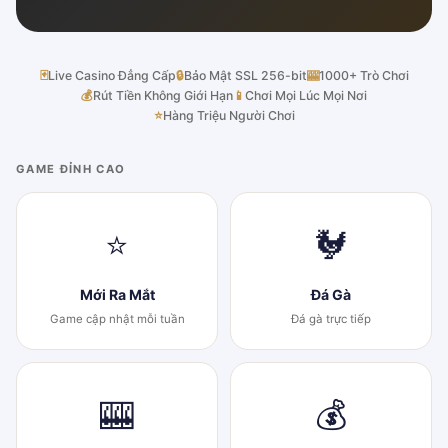
🃏
Live Casino Đẳng Cấp
🔒
Bảo Mật SSL 256-bit
🎰
1000+ Trò Chơi
💰
Rút Tiền Không Giới Hạn
📱
Chơi Mọi Lúc Mọi Nơi
⭐
Hàng Triệu Người Chơi
GAME ĐỈNH CAO
⭐
🐓
Mới Ra Mắt
Đá Gà
Game cập nhật mỗi tuần
Đá gà trực tiếp
🎰
💰