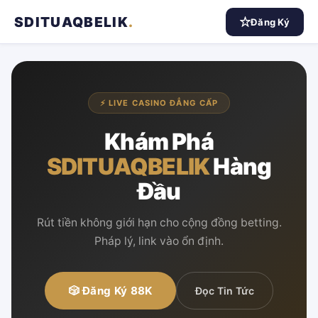
SDITUAQBELIK
.
Đăng Ký
⚡ LIVE CASINO ĐẲNG CẤP
Khám Phá
SDITUAQBELIK
Hàng
Đầu
Rút tiền không giới hạn cho cộng đồng betting.
Pháp lý, link vào ổn định.
🎲 Đăng Ký 88K
Đọc Tin Tức