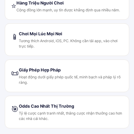
Hàng Triệu Người Chơi
⭐
Cộng đồng lớn mạnh, uy tín được khẳng định qua nhiều năm.
Chơi Mọi Lúc Mọi Nơi
📱
Tương thích Android, iOS, PC. Không cần tải app, vào chơi
trực tiếp.
Giấy Phép Hợp Pháp
📜
Hoạt động dưới giấy phép quốc tế, minh bạch và pháp lý rõ
ràng.
Odds Cao Nhất Thị Trường
🎯
Tỷ lệ cược cạnh tranh nhất, thắng cược nhận thưởng cao hơn
các nhà cái khác.