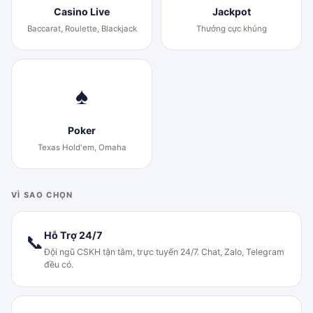
Casino Live
Jackpot
Baccarat, Roulette, Blackjack
Thưởng cực khủng
♠
Poker
Texas Hold'em, Omaha
VÌ SAO CHỌN
Hỗ Trợ 24/7
📞
Đội ngũ CSKH tận tâm, trực tuyến 24/7. Chat, Zalo, Telegram
đều có.