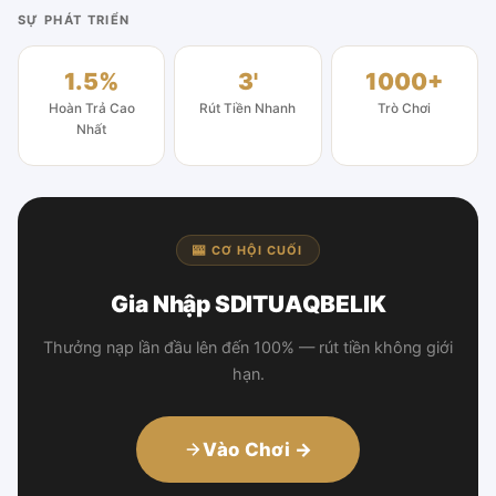
SỰ PHÁT TRIỂN
1.5%
3'
1000+
Hoàn Trả Cao
Rút Tiền Nhanh
Trò Chơi
Nhất
🎰 CƠ HỘI CUỐI
Gia Nhập SDITUAQBELIK
Thưởng nạp lần đầu lên đến 100% — rút tiền không giới
hạn.
Vào Chơi →