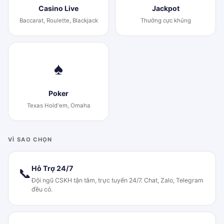
Casino Live
Jackpot
Baccarat, Roulette, Blackjack
Thưởng cực khủng
♠
Poker
Texas Hold'em, Omaha
VÌ SAO CHỌN
Hỗ Trợ 24/7
📞
Đội ngũ CSKH tận tâm, trực tuyến 24/7. Chat, Zalo, Telegram
đều có.