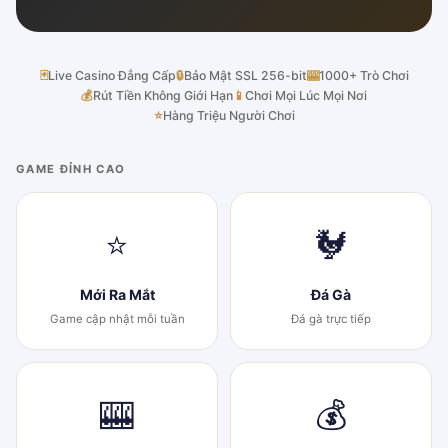
🃏
Live Casino Đẳng Cấp
🔒
Bảo Mật SSL 256-bit
🎰
1000+ Trò Chơi
💰
Rút Tiền Không Giới Hạn
📱
Chơi Mọi Lúc Mọi Nơi
⭐
Hàng Triệu Người Chơi
GAME ĐỈNH CAO
⭐
🐓
Mới Ra Mắt
Đá Gà
Game cập nhật mỗi tuần
Đá gà trực tiếp
🎰
💰