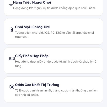
Hàng Triệu Người Chơi
⭐
Cộng đồng lớn mạnh, uy tín được khẳng định qua nhiều năm.
Chơi Mọi Lúc Mọi Nơi
📱
Tương thích Android, iOS, PC. Không cần tải app, vào chơi
trực tiếp.
Giấy Phép Hợp Pháp
📜
Hoạt động dưới giấy phép quốc tế, minh bạch và pháp lý rõ
ràng.
Odds Cao Nhất Thị Trường
🎯
Tỷ lệ cược cạnh tranh nhất, thắng cược nhận thưởng cao hơn
các nhà cái khác.