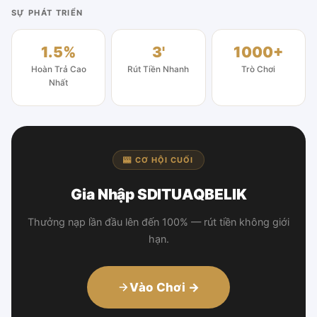
SỰ PHÁT TRIỂN
1.5%
3'
1000+
Hoàn Trả Cao
Rút Tiền Nhanh
Trò Chơi
Nhất
🎰 CƠ HỘI CUỐI
Gia Nhập SDITUAQBELIK
Thưởng nạp lần đầu lên đến 100% — rút tiền không giới
hạn.
Vào Chơi →