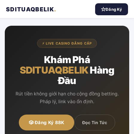
SDITUAQBELIK
.
Đăng Ký
⚡ LIVE CASINO ĐẲNG CẤP
Khám Phá
SDITUAQBELIK
Hàng
Đầu
Rút tiền không giới hạn cho cộng đồng betting.
Pháp lý, link vào ổn định.
🎲 Đăng Ký 88K
Đọc Tin Tức