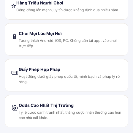
Hàng Triệu Người Chơi
⭐
Cộng đồng lớn mạnh, uy tín được khẳng định qua nhiều năm.
Chơi Mọi Lúc Mọi Nơi
📱
Tương thích Android, iOS, PC. Không cần tải app, vào chơi
trực tiếp.
Giấy Phép Hợp Pháp
📜
Hoạt động dưới giấy phép quốc tế, minh bạch và pháp lý rõ
ràng.
Odds Cao Nhất Thị Trường
🎯
Tỷ lệ cược cạnh tranh nhất, thắng cược nhận thưởng cao hơn
các nhà cái khác.