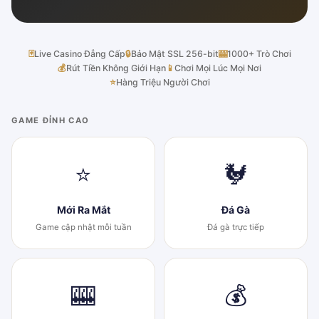
🃏
Live Casino Đẳng Cấp
🔒
Bảo Mật SSL 256-bit
🎰
1000+ Trò Chơi
💰
Rút Tiền Không Giới Hạn
📱
Chơi Mọi Lúc Mọi Nơi
⭐
Hàng Triệu Người Chơi
GAME ĐỈNH CAO
⭐
🐓
Mới Ra Mắt
Đá Gà
Game cập nhật mỗi tuần
Đá gà trực tiếp
🎰
💰