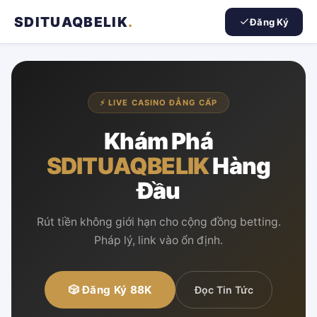
SDITUAQBELIK
.
Đăng Ký
⚡ LIVE CASINO ĐẲNG CẤP
Khám Phá
SDITUAQBELIK
Hàng
Đầu
Rút tiền không giới hạn cho cộng đồng betting.
Pháp lý, link vào ổn định.
🎲 Đăng Ký 88K
Đọc Tin Tức